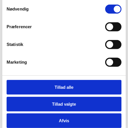
DCU hovednummer
Samtykkevalg
+45 43 26 28 02
Nødvendig
Københavns Kommune
Præferencer
Talsmand
Statistik
Overborgmester Sisse Marie Welling
Marketing
Ressort
Overordnet om den politiske
opbakning, cykelbyen København
Tillad alle
Pressekontakt
Tillad valgte
Anette Amalie Juhl Lindschouw.
Mobil 26 13 65 49
Afvis