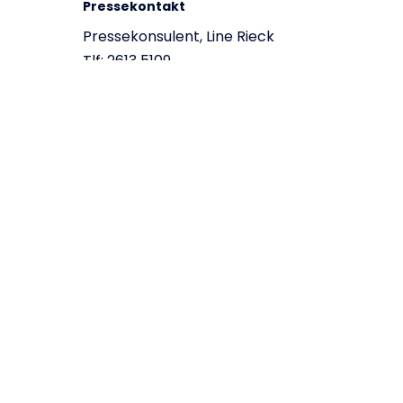
Pressekontakt
Pressekonsulent, Line Rieck
Tlf: 2613 5109
Kontakt
Tag kontakt til os
Pressekontakter
Bliv partner