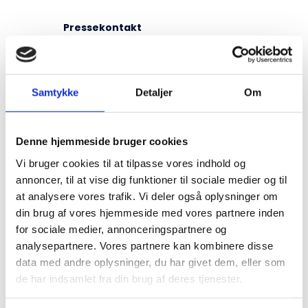
Pressekontakt
Marie Drotner Frost
+45 60 64 23 45
Samtykke
Detaljer
Om
Danmarks Cykle Union (DCU)
Denne hjemmeside bruger cookies
Talsmand
Vi bruger cookies til at tilpasse vores indhold og
Formand Morten Anderson
annoncer, til at vise dig funktioner til sociale medier og til
at analysere vores trafik. Vi deler også oplysninger om
Ressort
din brug af vores hjemmeside med vores partnere inden
for sociale medier, annonceringspartnere og
Cykling og indvirkningen på klubber og
analysepartnere. Vores partnere kan kombinere disse
hold
data med andre oplysninger, du har givet dem, eller som
de har indsamlet fra din brug af deres tjenester.
Pressekontakt