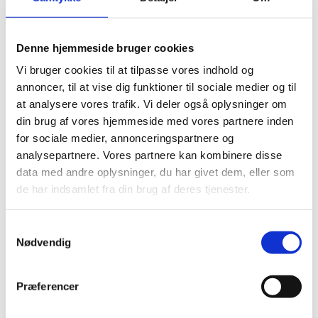
Anlæg, 4 heppezoner i København med
forskellige aktiviterer, ladcykel
reklamekaravane og folkecykelløb om
Denne hjemmeside bruger cookies
lørdagnen, hvor alle kunne cykle en omgang
Vi bruger cookies til at tilpasse vores indhold og
på rundstrækningen i København.
annoncer, til at vise dig funktioner til sociale medier og til
at analysere vores trafik. Vi deler også oplysninger om
Gennemgå billedgalleriet for at mærke
din brug af vores hjemmeside med vores partnere inden
stemningen fra folkefesten i juni 2026.
for sociale medier, annonceringspartnere og
analysepartnere. Vores partnere kan kombinere disse
data med andre oplysninger, du har givet dem, eller som
GÅ TIL BILLEDEGALLERI HER
de har indsamlet fra din brug af deres tjenester.
Samtykkevalg
Nødvendig
Billeder og video fra Copenhagen Sprint
2025
Præferencer
I 2025 blev der skrevet cykelhistorie på