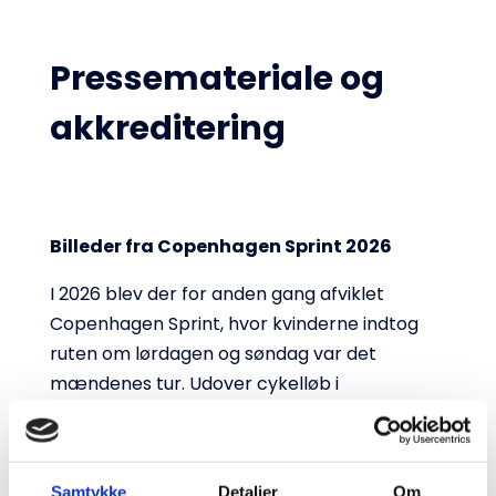
Pressemateriale og
akkreditering
Billeder fra Copenhagen Sprint 2026
I 2026 blev der for anden gang afviklet
Copenhagen Sprint, hvor kvinderne indtog
ruten om lørdagen og søndag var det
mændenes tur. Udover cykelløb i
verdensklasse, bød Copenhagen Sprint på
massevis af aktiviteter for tilskuerne
herunder et fuldt festivalsprogram i Østre
Samtykke
Detaljer
Om