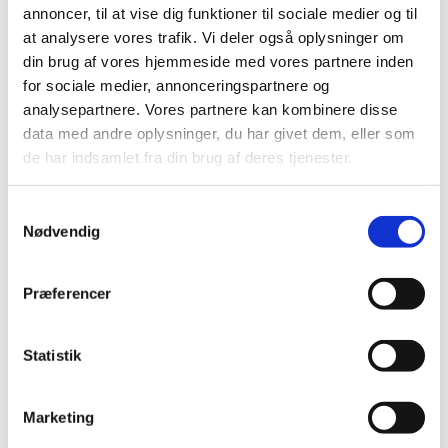
kan se frem til en spektakulær afslutning i
annoncer, til at vise dig funktioner til sociale medier og til
hjertet af hovedstaden.
at analysere vores trafik. Vi deler også oplysninger om
din brug af vores hjemmeside med vores partnere inden
for sociale medier, annonceringspartnere og
Udvalgte sejre
analysepartnere. Vores partnere kan kombinere disse
6 etapesejre i Tour de France
data med andre oplysninger, du har givet dem, eller som
Etapesejr i Post Nord Danmark Rundt
de har indsamlet fra din brug af deres tjenester.
Vinder af Kuurne-Brussels-Kuurne 2018
Vinder af flere etaper i UAE Tour og Paris-
Samtykkevalg
Nødvendig
Nice
Hollandsk mester
Præferencer
Statistik
Tilbage til forsiden
Marketing