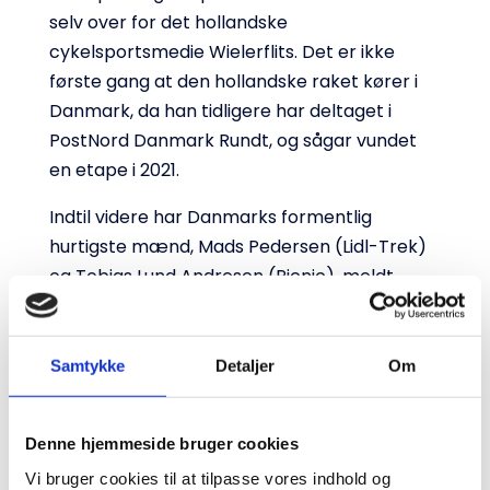
selv over for det hollandske
cykelsportsmedie Wielerflits. Det er ikke
første gang at den hollandske raket kører i
Danmark, da han tidligere har deltaget i
PostNord Danmark Rundt, og sågar vundet
en etape i 2021.
Indtil videre har Danmarks formentlig
hurtigste mænd, Mads Pedersen (Lidl-Trek)
og Tobias Lund Andresen (Picnic), meldt
deres ankomst. Dylan Groenewegen, der har
vundet seks etaper i Tour de France, er den
første internationale stjerne, der åbent har
Samtykke
Detaljer
Om
bekræftet sin deltagelse.
Copenhagen Sprint bliver en fest for
Denne hjemmeside bruger cookies
cykelsportens hurtigste, og danske tilskuere
Vi bruger cookies til at tilpasse vores indhold og