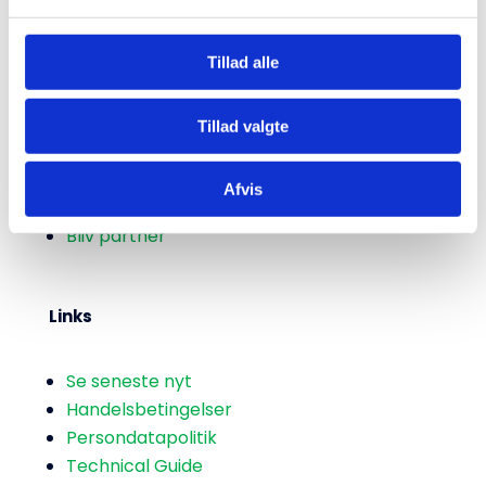
Tillad alle
Kontakt
Tillad valgte
Tag kontakt til os
Afvis
Pressekontakter
Bliv partner
Links
Se seneste nyt
Handelsbetingelser
Persondatapolitik
Technical Guide