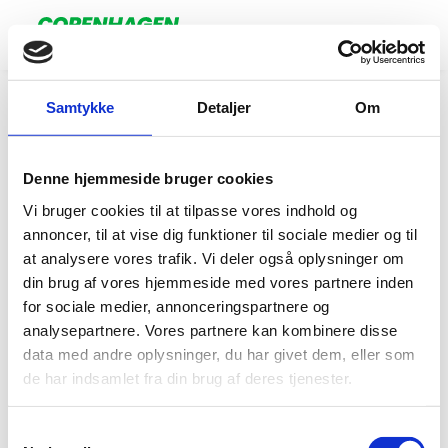
Samtykke
Detaljer
Om
Kontakt
Denne hjemmeside bruger cookies
Vi bruger cookies til at tilpasse vores indhold og
Tag kontakt til os
annoncer, til at vise dig funktioner til sociale medier og til
Pressekontakter
at analysere vores trafik. Vi deler også oplysninger om
Bliv partner
din brug af vores hjemmeside med vores partnere inden
for sociale medier, annonceringspartnere og
Links
analysepartnere. Vores partnere kan kombinere disse
data med andre oplysninger, du har givet dem, eller som
de har indsamlet fra din brug af deres tjenester.
Se seneste nyt
Handelsbetingelser
Samtykkevalg
Persondatapolitik